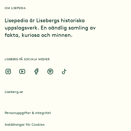
Kultur
OM LISEPEDIA
Lisepedia är Lisebergs historiska
uppslagsverk. En oändlig samling av
Platser
fakta, kuriosa och minnen.
Händelser
LISEBERG PÅ SOCIALA MEDIER
Kul kuriosa
Liseberg.se
Personuppgifter & integritet
Inställningar för Cookies