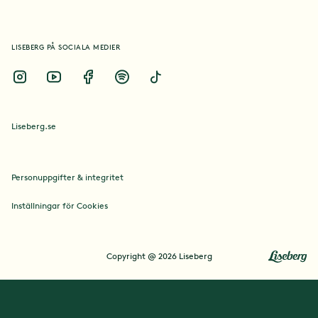
Kultur
LISEBERG PÅ SOCIALA MEDIER
Platser
Händelser
Liseberg.se
Kul kuriosa
Personuppgifter & integritet
Inställningar för Cookies
Copyright @ 2026 Liseberg