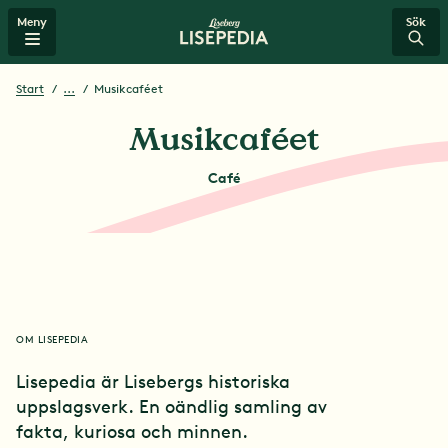
/mat-dryck/musikcaf%C3%A9et
Meny
Sök
Start
...
Musikcaféet
Tidslinje
Musikcaféet
Café
Attraktioner
Stjärnor på Liseberg
Mat & dryck
OM LISEPEDIA
Lisepedia är Lisebergs historiska
Spel & lyckohjul
uppslagsverk. En oändlig samling av
fakta, kuriosa och minnen.