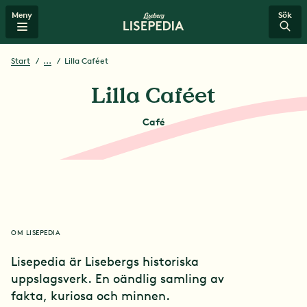
/mat-dryck/lilla+caf%C3%A9et
Meny
Sök
Start
...
Lilla Caféet
Tidslinje
Lilla Caféet
Café
Attraktioner
Stjärnor på Liseberg
Mat & dryck
OM LISEPEDIA
Lisepedia är Lisebergs historiska
Spel & lyckohjul
uppslagsverk. En oändlig samling av
fakta, kuriosa och minnen.