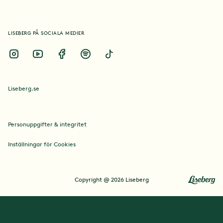
Kultur
LISEBERG PÅ SOCIALA MEDIER
Platser
Händelser
Liseberg.se
Kul kuriosa
Personuppgifter & integritet
Inställningar för Cookies
Copyright @ 2026 Liseberg