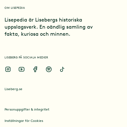
Kultur
OM LISEPEDIA
Lisepedia är Lisebergs historiska
uppslagsverk. En oändlig samling av
Platser
fakta, kuriosa och minnen.
Händelser
LISEBERG PÅ SOCIALA MEDIER
Kul kuriosa
Liseberg.se
Personuppgifter & integritet
Inställningar för Cookies